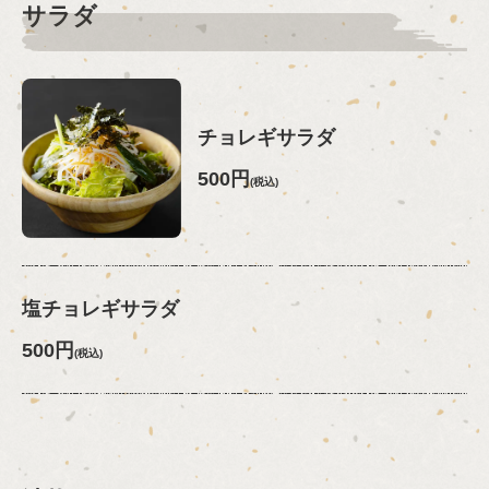
東京都中野区弥生町２－１９－１６ 弥生ペガサスビル２F
サラダ
https://yappa.owst.jp/foods
お店情報をコピー
チョレギサラダ
500円
(税込)
閉じる
塩チョレギサラダ
500円
(税込)