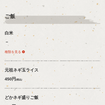
ご飯
白米
－
種類を見る
元祖ネギ玉ライス
450円
(税込)
どかネギ盛りご飯