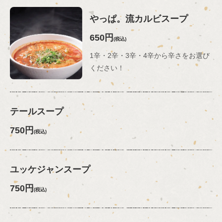
やっぱ。流カルビスープ
650円
(税込)
1辛・2辛・3辛・4辛から辛さをお選び
ください！
テールスープ
750円
(税込)
ユッケジャンスープ
750円
(税込)