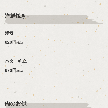
海鮮焼き
海老
820円
(税込)
バター帆立
670円
(税込)
肉のお供