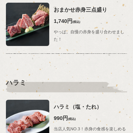
おまかせ赤身三点盛り
1,740円
(税込)
やっぱ。自慢の赤身を盛り合わせまし
た！
ハラミ
ハラミ（塩・たれ）
990円
(税込)
当店人気NO.3！赤身の食感を楽しめる