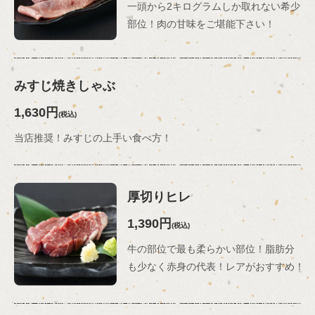
一頭から2キログラムしか取れない希少
部位！肉の甘味をご堪能下さい！
みすじ焼きしゃぶ
1,630円
(税込)
当店推奨！みすじの上手い食べ方！
厚切りヒレ
1,390円
(税込)
牛の部位で最も柔らかい部位！脂肪分
も少なく赤身の代表！レアがおすすめ！