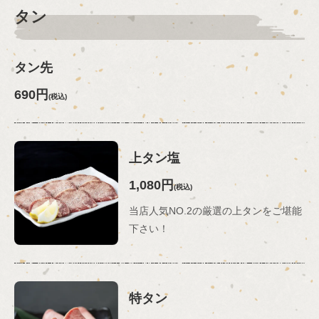
タン
タン先
690円
(税込)
上タン塩
1,080円
(税込)
当店人気NO.2の厳選の上タンをご堪能
下さい！
特タン