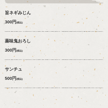
旨ネギみじん
300円
(税込)
薬味鬼おろし
300円
(税込)
サンチュ
500円
(税込)
この店舗情報をシェアする
料理 | 焼肉やっぱ。中野新橋本店