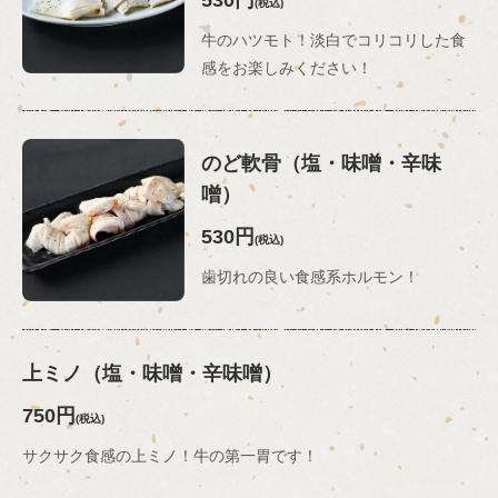
(税込)
牛のハツモト！淡白でコリコリした食
感をお楽しみください！
のど軟骨（塩・味噌・辛味
噌）
530円
(税込)
歯切れの良い食感系ホルモン！
上ミノ（塩・味噌・辛味噌）
750円
(税込)
サクサク食感の上ミノ！牛の第一胃です！