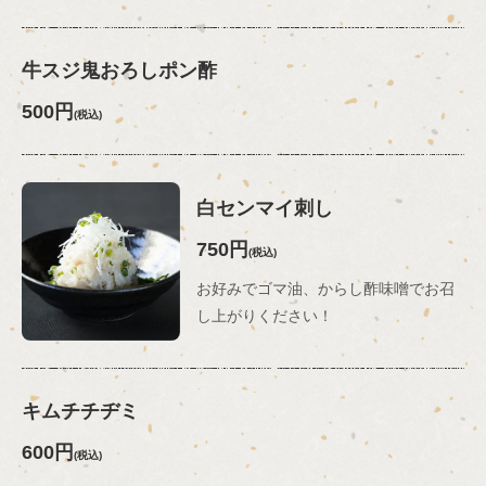
牛スジ鬼おろしポン酢
500円
(税込)
白センマイ刺し
750円
(税込)
お好みでゴマ油、からし酢味噌でお召
し上がりください！
キムチチヂミ
600円
(税込)