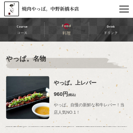
焼肉やっぱ。中野新橋本店
Food
Course
Drink
コース
料理
ドリンク
やっぱ。名物
やっぱ。上レバー
960円
(税込)
やっぱ。自慢の新鮮な和牛レバー！当
店人気NO.1！